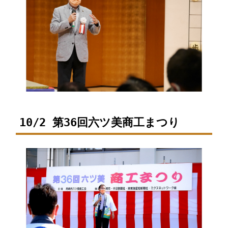
10/2 第36回六ツ美商工まつり