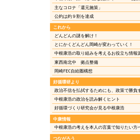
主なコロナ「還元施策」
公約は約９割を達成
これから
どんどんの謎を解け！
とにかくどんどん岡崎が変わっていく！
中根康浩の取り組みを考えるお役立ち情報
東西南北中 拠点整備
岡崎FEC自給圏構想
好循環研より
政治不信を払拭するためにも、政策で勝負
中根康浩の政治を読み解くヒント
好循環づくり研究会が見る中根康浩
中康情報
中根康浩の考えを本人の言葉で知りたい方
つながろう