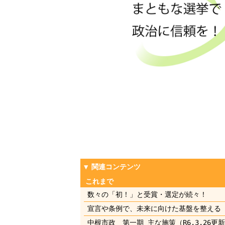
これまで
数々の「初！」と受賞・選定が続々！
宣言や条例で、未来に向けた基盤を整える
中根市政 第一期 主な施策（R6.3.26更