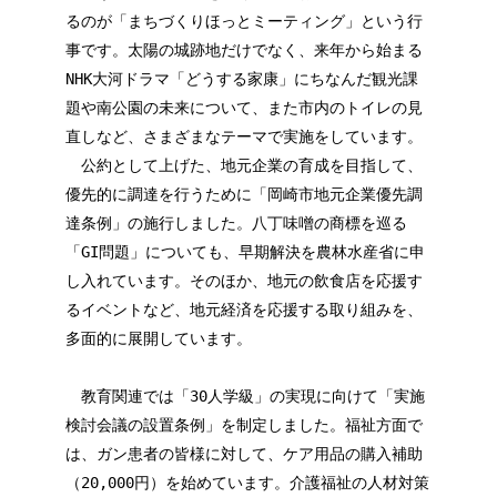
るのが「まちづくりほっとミーティング」という行
事です。太陽の城跡地だけでなく、来年から始まる
NHK大河ドラマ「どうする家康」にちなんだ観光課
題や南公園の未来について、また市内のトイレの見
直しなど、さまざまなテーマで実施をしています。
公約として上げた、地元企業の育成を目指して、
優先的に調達を行うために「岡崎市地元企業優先調
達条例」の施行しました。八丁味噌の商標を巡る
「GI問題」についても、早期解決を農林水産省に申
し入れています。そのほか、地元の飲食店を応援す
るイベントなど、地元経済を応援する取り組みを、
多面的に展開しています。
教育関連では「30人学級」の実現に向けて「実施
検討会議の設置条例」を制定しました。福祉方面で
は、ガン患者の皆様に対して、ケア用品の購入補助
（20,000円）を始めています。介護福祉の人材対策