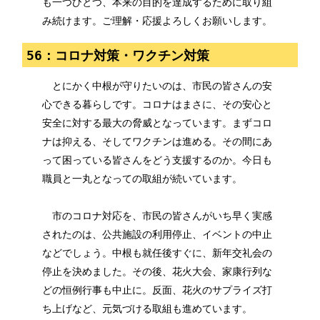
も一つひとつ、本来の目的を達成するために取り組
み続けます。ご理解・応援よろしくお願いします。
56：コロナ対策・ワクチン対策
とにかく中根が守りたいのは、市民の皆さんの安
心できる暮らしです。コロナはまさに、その安心と
安全に対する最大の脅威となっています。まずコロ
ナは抑える、そしてワクチンは進める。その間にあ
って困っている皆さんをどう支援するのか。今日も
職員と一丸となっての取組が続いています。
市のコロナ対応を、市民の皆さんがいち早く実感
されたのは、公共施設の利用停止、イベントの中止
などでしょう。中根も就任後すぐに、新年交礼会の
停止を決めました。その後、花火大会、家康行列な
どの恒例行事も中止に。反面、花火のサプライズ打
ち上げなど、元気づける取組も進めています。