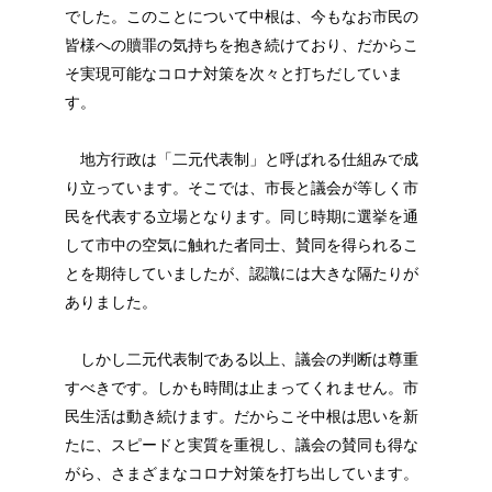
でした。このことについて中根は、今もなお市民の
皆様への贖罪の気持ちを抱き続けており、だからこ
そ実現可能なコロナ対策を次々と打ちだしていま
す。
地方行政は「二元代表制」と呼ばれる仕組みで成
り立っています。そこでは、市長と議会が等しく市
民を代表する立場となります。同じ時期に選挙を通
して市中の空気に触れた者同士、賛同を得られるこ
とを期待していましたが、認識には大きな隔たりが
ありました。
しかし二元代表制である以上、議会の判断は尊重
すべきです。しかも時間は止まってくれません。市
民生活は動き続けます。だからこそ中根は思いを新
たに、スピードと実質を重視し、議会の賛同も得な
がら、さまざまなコロナ対策を打ち出しています。